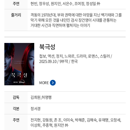
주연
현빈, 정우성, 원지안, 서은수, 조여정, 정성일 外
줄거리
격동의 1970년대, 부와 권력에 대한 야망을 지닌 백기태와 그를
막기 위해 모든 것을 내던진 검사 장건영이 시대를 관통하는
거대한 사건과 직면하며 펼쳐지는 이야기
북극성
첩보, 액션, 정치, 느와르, 드라마, 로맨스, 스릴러
2025.09.10
9부작
한국
MORE
감독
김희원,허명행
각본
정서경
주연
전지현, 강동원, 존 조, 이미숙, 박해준, 김해숙, 유재명, 오정세,
이상희, 주종혁, 원지안 外