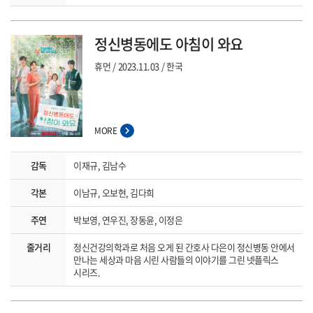
정신병동에도 아침이 와요
휴먼
2023.11.03
한국
MORE
감독
이재규, 김남수
각본
이남규, 오보현, 김다희
주연
박보영, 연우진, 장동윤, 이정은
줄거리
정신건강의학과로 처음 오게 된 간호사 다은이 정신병동 안에서
만나는 세상과 마음 시린 사람들의 이야기를 그린 넷플릭스
시리즈.