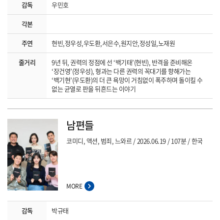
감독
우민호
각본
주연
현빈,정우성,우도환,서은수,원지안,정성일,노재원
줄거리
9년 뒤, 권력의 정점에 선 ‘백기태’(현빈), 반격을 준비해온
‘장건영’(정우성), 형과는 다른 권력의 꼭대기를 향해가는
‘백기현’(우도환)의 더 큰 욕망이 거침없이 폭주하며 돌이킬 수
없는 균열로 판을 뒤흔드는 이야기
남편들
코미디, 액션, 범죄, 느와르
2026.06.19
107분
한국
MORE
감독
박규태