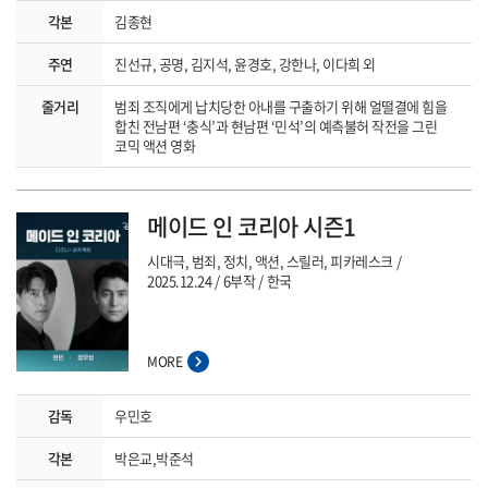
각본
김종현
주연
진선규, 공명, 김지석, 윤경호, 강한나, 이다희 외
줄거리
범죄 조직에게 납치당한 아내를 구출하기 위해 얼떨결에 힘을
합친 전남편 ‘충식’과 현남편 ‘민석’의 예측불허 작전을 그린
코믹 액션 영화
메이드 인 코리아 시즌1
시대극, 범죄, 정치, 액션, 스릴러, 피카레스크
2025.12.24
6부작
한국
MORE
감독
우민호
각본
박은교,박준석