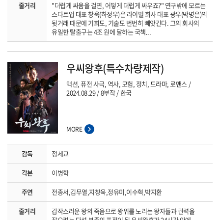
줄거리
"더럽게 싸움을 걸면, 어떻게 더럽게 싸우죠?" 연구밖에 모르는
스타트업 대표 창욱(하정우)은 라이벌 회사 대표 광우(박병은)의
뒷거래 때문에 기회도, 기술도 번번히 빼앗긴다. 그의 회사의
유일한 탈출구는 4조 원에 달하는 국책...
우씨왕후(특수차량제작)
액션, 퓨전 사극, 역사, 모험, 정치, 드라마, 로맨스
2024.08.29
8부작
한국
MORE
감독
정세교
각본
이병학
주연
전종서,김무열,지창욱,정유미,이수혁,박지환
줄거리
갑작스러운 왕의 죽음으로 왕위를 노리는 왕자들과 권력을
잡으려는 다섯 부족의 표적이 된 우씨왕후가 24시간 안에