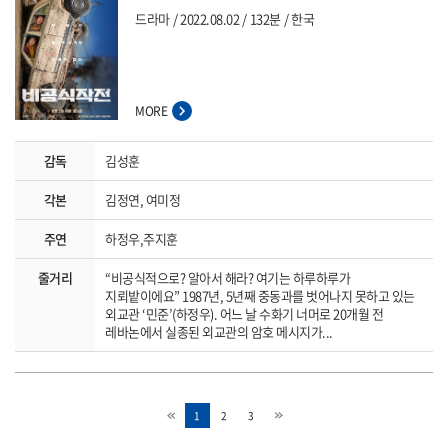
드라마
2022.08.02
132분
한국
MORE
감독
김성훈
각본
김정연, 여미정
주연
하정우,주지훈
줄거리
“비공식적으로? 알아서 해라? 여기는 하루하루가
지뢰밭이에요” 1987년, 5년째 중동과를 벗어나지 못하고 있는
외교관 ‘민준’(하정우). 어느 날 수화기 너머로 20개월 전
레바논에서 실종된 외교관의 암호 메시지가...
1
2
3