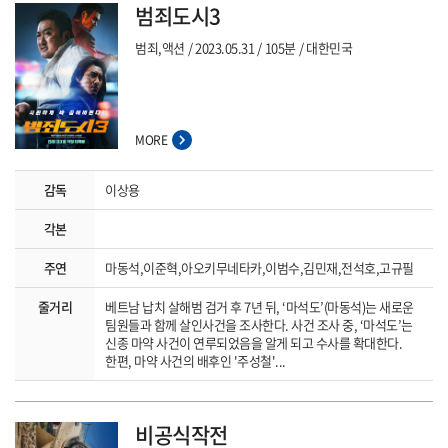
범죄도시3
범죄,액션
2023.05.31
105분
대한민국
MORE
감독
이상용
각본
주연
마동석,이준혁,아오키무네타카,이범수,김민재,전석호,고규필
줄거리
베트남 납치 살해범 검거 후 7년 뒤, ‘마석도’(마동석)는 새로운
팀원들과 함께 살인사건을 조사한다. 사건 조사 중, ‘마석도’는
신종 마약 사건이 연루되었음을 알게 되고 수사를 확대한다.
한편, 마약 사건의 배후인 '주성철'...
비공식작전