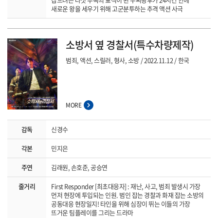
새로운 왕을 세우기 위해 고군분투하는 추격 액션 사극
소방서 옆 경찰서(특수차량제작)
범죄, 액션, 스릴러, 형사, 소방
2022.11.12
한국
MORE
감독
신경수
각본
민지은
주연
김래원, 손호준, 공승연
줄거리
First Responder [최초대응자] : 재난, 사고, 범죄 발생시 가장
먼저 현장에 투입되는 인원. 범인 잡는 경찰과 화재 잡는 소방의
공동대응 현장일지! 타인을 위해 심장이 뛰는 이들의 가장
뜨거운 팀플레이를 그리는 드라마