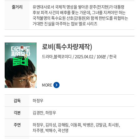
줄거리
유엔대사로서 국제적 명성을 쌓아온 문주(전지현)가 대통령
후보 피격 사건의 배후를 쫓는 가운데, 그녀를 지켜야만 하는
국적불명의 특수요원 산호(강동원)와 함께 한반도를 위협하는
거대한 진실을 마주하는 첩보 멜로 시리즈
로비(특수차량제작)
드라마,블랙코미디
2025.04.02
106분
한국
MORE
감독
하정우
각본
김경찬, 하정우
주연
하정우, 김의성, 강해림, 이동휘, 박병은, 강말금, 최시원,
차주영, 박해수, 곽선영