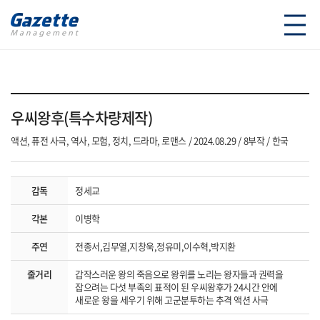
우씨왕후(특수차량제작)
액션, 퓨전 사극, 역사, 모험, 정치, 드라마, 로맨스
2024.08.29
8부작
한국
감독
정세교
각본
이병학
주연
전종서,김무열,지창욱,정유미,이수혁,박지환
줄거리
갑작스러운 왕의 죽음으로 왕위를 노리는 왕자들과 권력을
잡으려는 다섯 부족의 표적이 된 우씨왕후가 24시간 안에
새로운 왕을 세우기 위해 고군분투하는 추격 액션 사극