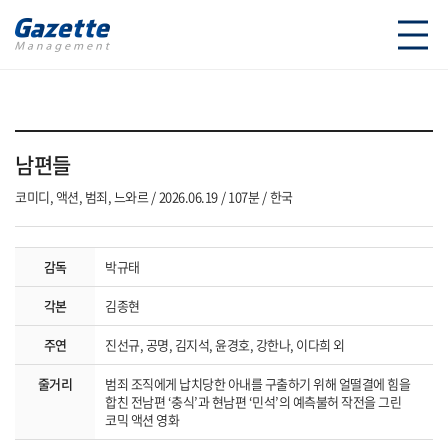
남편들
코미디, 액션, 범죄, 느와르
2026.06.19
107분
한국
감독
박규태
각본
김종현
주연
진선규, 공명, 김지석, 윤경호, 강한나, 이다희 외
줄거리
범죄 조직에게 납치당한 아내를 구출하기 위해 얼떨결에 힘을
합친 전남편 ‘충식’과 현남편 ‘민석’의 예측불허 작전을 그린
코믹 액션 영화